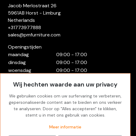
Jacob Merlostraat 26
5961AB Horst - Limburg
Netherlands
+31773977888
sales@pmfurniture.com
Openingstijden
maandag
09:00 - 17:00
dinsdag
09:00 - 17:00
woensdag
09:00 - 17:00
donderdag
09:00 - 17:00
Wij hechten waarde aan uw privacy
vrijdag
09:00 - 17:00
zaterdag
Gesloten
We gebruiken cookies om uw surfervaring te verbeteren,
zondag
Gesloten
gepersonaliseerde content aan te bieden en ons verkeer
te analyseren. Door op "Alles accepteren" te klikken,
Rekening
stemt u in met ons gebruik van cookies.
Inloggen
Meer informatie
Favorites