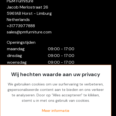
P&M Furniture
Jacob Merlostraat 26
5961AB Horst - Limburg
Netherlands
+31773977888
sales@pmfurniture.com
Openingstijden
maandag
09:00 - 17:00
dinsdag
09:00 - 17:00
woensdag
09:00 - 17:00
donderdag
09:00 - 17:00
Wij hechten waarde aan uw privacy
vrijdag
09:00 - 17:00
zaterdag
Gesloten
We gebruiken cookies om uw surfervaring te verbeteren,
zondag
Gesloten
gepersonaliseerde content aan te bieden en ons verkeer
te analyseren. Door op "Alles accepteren" te klikken,
Rekening
stemt u in met ons gebruik van cookies.
Inloggen
Meer informatie
Favorites