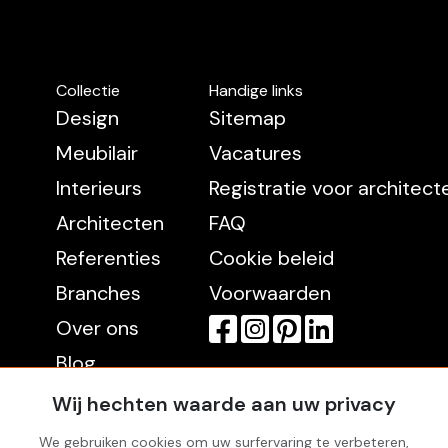
Collectie
Handige links
Design
Sitemap
Meubilair
Vacatures
Interieurs
Registratie voor architec
Architecten
FAQ
Referenties
Cookie beleid
Branches
Voorwaarden
Over ons
Blog
Contact
Wij hechten waarde aan uw privacy
We gebruiken cookies om uw surfervaring te verbeteren,