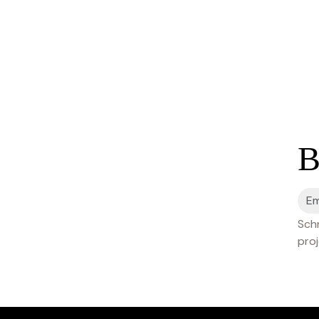
B
Schr
proj