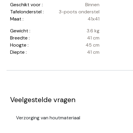
Geschikt voor :
Binnen
Tafelonderstel :
3-poots onderstel
Maat :
41x41
Gewicht :
3.6 kg
Breedte :
41 cm
Hoogte :
45 cm
Diepte :
41 cm
Veelgestelde vragen
Verzorging van houtmateriaal