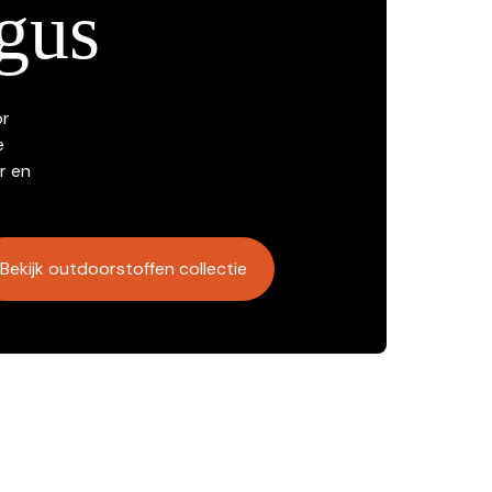
gus
or
e
r en
Bekijk outdoorstoffen collectie