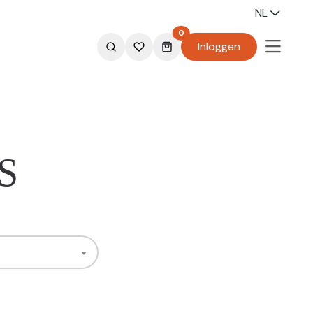
NL
0
Inloggen
S