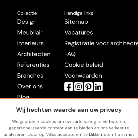
Collectie
Handige links
Design
Sitemap
Meubilair
Vacatures
Interieurs
Registratie voor architec
Architecten
FAQ
Referenties
Cookie beleid
Branches
Voorwaarden
Over ons
Blog
Contact
Wij hechten waarde aan uw privacy
We gebruiken cookies om uw surfervaring te verbeteren,
gepersonaliseerde content aan te bieden en ons verkeer te
Rekening
analyseren. Door op "Alles accepteren" te klikken, stemt u in met