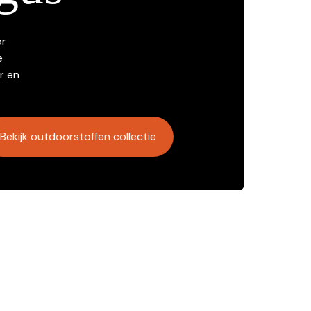
or
e
r en
Bekijk outdoorstoffen collectie