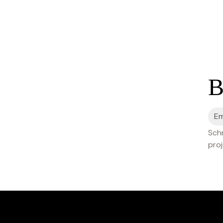
B
Schr
proj