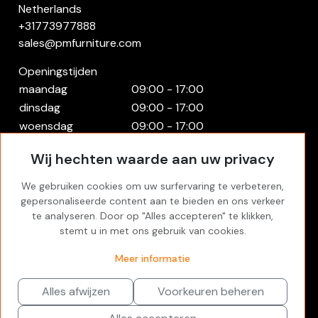
Netherlands
+31773977888
sales@pmfurniture.com
Openingstijden
maandag
09:00 - 17:00
dinsdag
09:00 - 17:00
woensdag
09:00 - 17:00
donderdag
09:00 - 17:00
Wij hechten waarde aan uw privacy
vrijdag
09:00 - 17:00
zaterdag
Gesloten
We gebruiken cookies om uw surfervaring te verbeteren,
zondag
Gesloten
gepersonaliseerde content aan te bieden en ons verkeer
te analyseren. Door op "Alles accepteren" te klikken,
Rekening
stemt u in met ons gebruik van cookies.
Inloggen
Meer informatie
Favorites
Alles afwijzen
Voorkeuren beheren