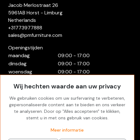
Jacob Merlostraat 26
5961AB Horst - Limburg
Netherlands
+31773977888
sales@pmfurniture.com
Openingstijden
maandag
09:00 - 17:00
dinsdag
09:00 - 17:00
woensdag
09:00 - 17:00
donderdag
09:00 - 17:00
Wij hechten waarde aan uw privacy
vrijdag
09:00 - 17:00
zaterdag
Gesloten
We gebruiken cookies om uw surfervaring te verbeteren,
zondag
Gesloten
gepersonaliseerde content aan te bieden en ons verkeer
te analyseren. Door op "Alles accepteren" te klikken,
Rekening
stemt u in met ons gebruik van cookies.
Inloggen
Meer informatie
Favorites