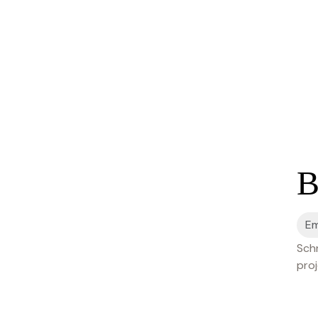
B
Schr
proj