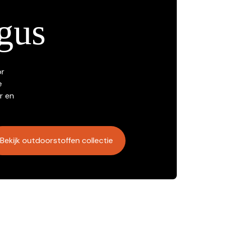
gus
or
e
r en
Bekijk outdoorstoffen collectie