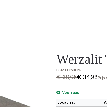
Werzalit
P&M Furniture
€ 69,95
€ 34,98
Prijs 
Voorraad
Locaties:
A