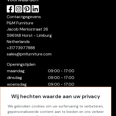
Contactgegevens
P&M Furniture
Jacob Merlostraat 26
5961AB Horst - Limburg
Netherlands
+31773977888
sales@pmfurniture.com
Openingstijden
maandag
09:00 - 17:00
dinsdag
09:00 - 17:00
woensdag
09:00 - 17:00
donderdag
09:00 - 17:00
Wij hechten waarde aan uw privacy
vrijdag
09:00 - 17:00
zaterdag
Gesloten
We gebruiken cookies om uw surfervaring te verbeteren,
zondag
Gesloten
gepersonaliseerde content aan te bieden en ons verkeer